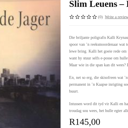
Slim Leuens – 
(0)
Write a revie
Die briljante poligrafis Kalli Krynau
spoor van ’n reeksmoordenaar wat to
lewe bring. Kalli het goeie rede om
want hy stuur selfs e-posse om hulle
Maar wie in die span kan dit wees? 
En, net so erg, die skisofreen wat 
permanent in ’n Kaapse inrigting so
buurt.
Intussen word dit tyd vir Kalli en h
troudag sou wees, het hulle egter a
R
145,00