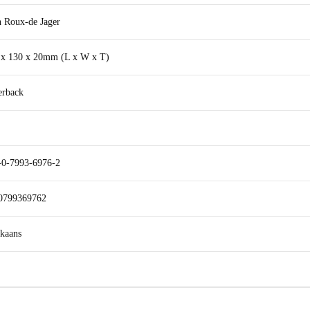
n Roux-de Jager
 x 130 x 20mm (L x W x T)
erback
-0-7993-6976-2
0799369762
ikaans