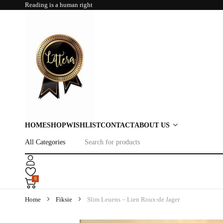
Reading is a human right
HOME
SHOP
WISHLIST
CONTACT
ABOUT US
0
Home
Fiksie
Slim Leuens – Lien Roux-de Jager