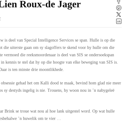
Lien Roux-de Jager
w
w is deel van Special Intelligence Services se span. Hulle is op die
t die uiterste gaan om sy slagoffers te skend voor hy hulle om die
 te vermoed die reeksmoordenaar is deel van SIS se ondersoekspan
 in kennis te stel dat hy op die hoogte van elke beweging van SIS is.
Daar is ten minste drie moontlikhede.
’n obsessie gehad het om Kalli dood te maak, bevind hom glad nie meer
os sy destyds ingelig is nie. Trouens, hy woon nou in ’n nabygeleë
aar Brink se troue wat nou al hoe lank uitgestel word. Op wat hulle
llesbehalwe ’n huwelik om te vier …