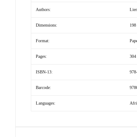
Authors:
Lie
Dimensions:
198
Format:
Pap
Pages:
304
ISBN-13:
978
Barcode:
978
Languages:
Afr