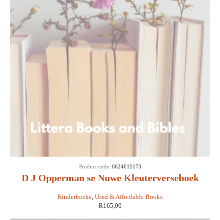
SOLD
Product code:
0624015173
OUT
D J Opperman se Nuwe Kleuterverseboek
Kinderboeke
,
Used & Affordable Books
R
165,00