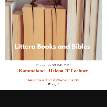
Product code:
9781869195571
Kammaland - Helena JF Lochner
Kinderboeke
,
Used & Affordable Books
R
195,00