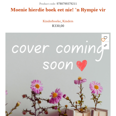
Product code:
9780799379211
Moenie hierdie boek eet nie! 'n Rympie vir
elke dag van die jaar - Jaco Jacobs & Zinelda
Kinderboeke
,
Kinders
McDonald
R
330,00