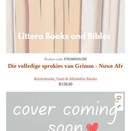
SOLD
Product code:
9781869191290
OUT
Die volledige sprokies van Grimm - Nuwe Afr
Vert deur Marita vd Vyfer
Kinderboeke
,
Used & Affordable Books
R
150,00