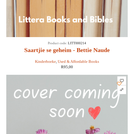
Product code:
LITT000214
Saartjie se geheim - Bettie Naude
Kinderboeke
,
Used & Affordable Books
R
95,00