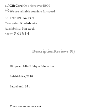
Gift Card:
On orders over R900
We use reliable couriers for speed
SKU:
9780981421339
Categories:
Kinderboeke
Availability:
6 in stock
Share:
Description
Reviews (0)
Uitgewer: MindUnique Education
Suid-Afrika, 2016
Sagteband, 24 p.
There are no reviews yet.