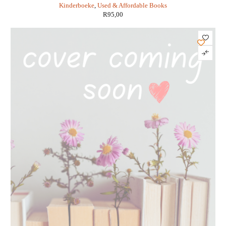
Kinderboeke
,
Used & Affordable Books
R
95,00