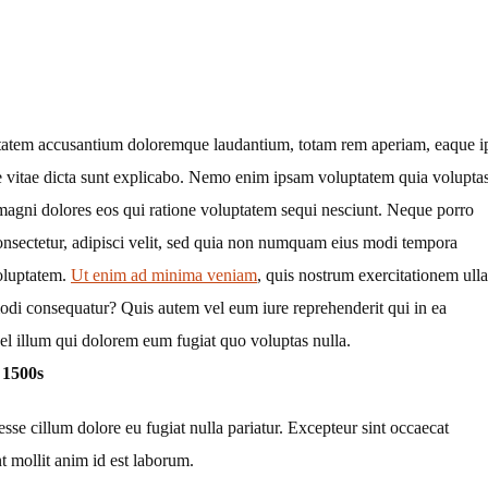
luptatem accusantium doloremque laudantium, totam rem aperiam, eaque i
atae vitae dicta sunt explicabo. Nemo enim ipsam voluptatem quia volupta
r magni dolores eos qui ratione voluptatem sequi nesciunt. Neque porro
onsectetur, adipisci velit, sed quia non numquam eius modi tempora
oluptatem.
Ut enim ad minima veniam
, quis nostrum exercitationem ull
modi consequatur? Quis autem vel eum iure reprehenderit qui in ea
vel illum qui dolorem eum fugiat quo voluptas nulla.
 1500s
 esse cillum dolore eu fugiat nulla pariatur. Excepteur sint occaecat
nt mollit anim id est laborum.