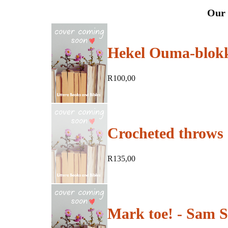
Our 
Hekel Ouma-blokki
R
100,00
Crocheted throws 
R
135,00
SOLD
OUT
Mark toe! - Sam 