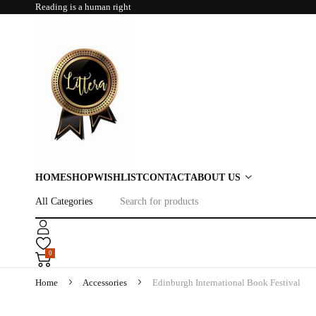
Reading is a human right
HOME
SHOP
WISHLIST
CONTACT
ABOUT US
0
Home
Accessories
Edinburgh International Book Festival