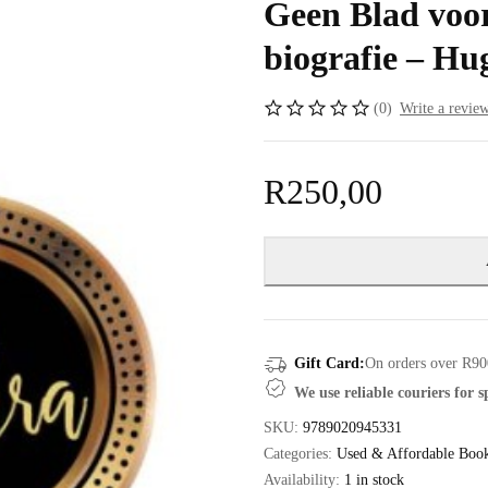
Geen Blad voor
biografie – Hu
(0)
Write a revie
R
250,00
Gift Card:
On orders over R90
We use reliable couriers for 
SKU:
9789020945331
Categories:
Used & Affordable Boo
Availability:
1 in stock