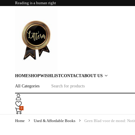
Reading is a human right
HOME
SHOP
WISHLIST
CONTACT
ABOUT US
0
Home
Used & Affordable Books
Geen Blad voor de mond: Notit