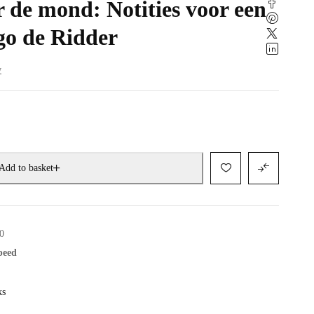
 de mond: Notities voor een
go de Ridder
w
Add to basket
0
speed
ks